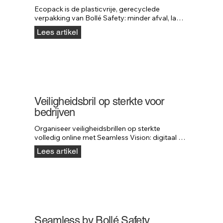
Ecopack is de plasticvrije, gerecyclede 
verpakking van Bollé Safety: minder afval, lager 
gewicht en dezelfde stuksprijs als plastic.
Lees artikel
Veiligheidsbril op sterkte voor
bedrijven
Organiseer veiligheidsbrillen op sterkte 
volledig online met Seamless Vision: digitaal 
meten, virtueel passen en snelle levering.
Lees artikel
Seamless by Bollé Safety