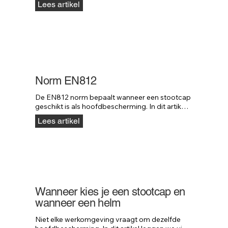
Lees artikel
van je bedrijfsuitstraling.
Norm EN812
De EN812 norm bepaalt wanneer een stootcap 
geschikt is als hoofdbescherming. In dit artikel 
leggen we uit wat deze norm precies inhoudt 
Lees artikel
en waar deze voor bedoeld is.
Wanneer kies je een stootcap en
wanneer een helm
Niet elke werkomgeving vraagt om dezelfde 