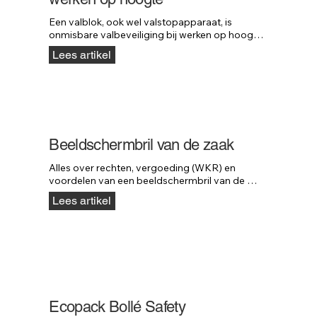
Een valblok, ook wel valstopapparaat, is 
onmisbare valbeveiliging bij werken op hoogte. 
Het blok stopt een val direct, vergelijkbaar met 
Lees artikel
een autogordel, zodat ernstig letsel wordt 
voorkomen. Lees welke kabellengte, materialen 
en belastbaarheid u moet kiezen en ontdek de 
professionele valblokken van Neofeu.
Beeldschermbril van de zaak
Alles over rechten, vergoeding (WKR) en 
voordelen van een beeldschermbril van de 
zaak, inclusief Arbowet, belastingregels en 
Lees artikel
keuzetips.
Ecopack Bollé Safety