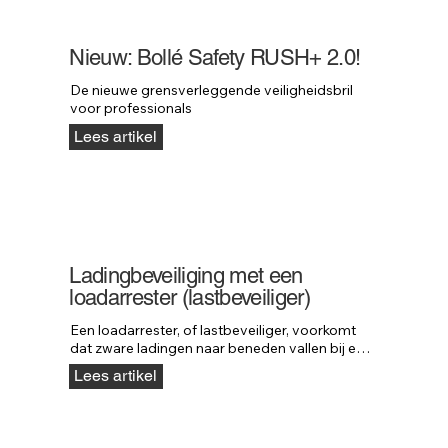
Nieuw: Bollé Safety RUSH+ 2.0!
De nieuwe grensverleggende veiligheidsbril 
voor professionals
Lees artikel
Ladingbeveiliging met een
loadarrester (lastbeveiliger)
Een loadarrester, of lastbeveiliger, voorkomt 
dat zware ladingen naar beneden vallen bij een 
defect aan hijs- of machineonderdelen. De rem 
Lees artikel
grijpt direct in wanneer een last valt, waardoor 
schade en gevaar worden voorkomen. Neofeu 
loadarresters kunnen lasten tot 5000 kg 
stoppen en bieden maximale veiligheid in 