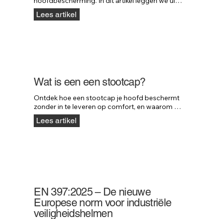
hoofdbescherming. In dit artikel leggen we uit 
wanneer een stootcap voldoende 
Lees artikel
bescherming biedt en wanneer een 
veiligheidshelm verplicht is.
Wat is een een stootcap?
Ontdek hoe een stootcap je hoofd beschermt 
zonder in te leveren op comfort, en waarom 
professionals in uiteenlopende sectoren kiezen 
Lees artikel
voor deze slimme oplossing.
EN 397:2025 – De nieuwe
Europese norm voor industriële
veiligheidshelmen