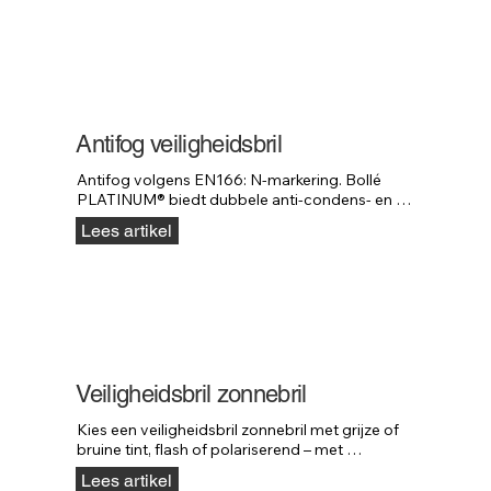
Antifog veiligheidsbril
Antifog volgens EN166: N-markering. Bollé 
PLATINUM® biedt dubbele anti-condens- en 
antikrascoating voor langdurig helder zicht.
Lees artikel
Veiligheidsbril zonnebril
Kies een veiligheidsbril zonnebril met grijze of 
bruine tint, flash of polariserend – met 
standaard UV-bescherming.
Lees artikel