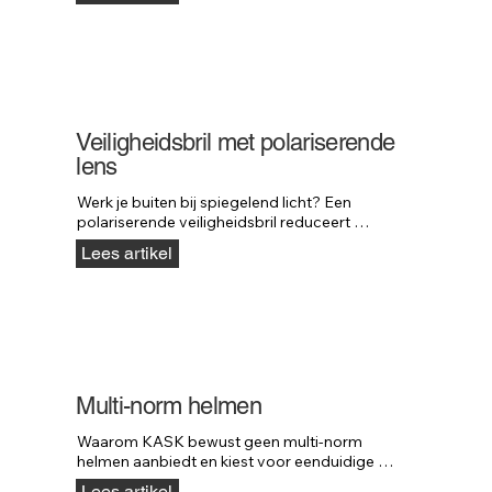
Veiligheidsbril met polariserende
lens
Werk je buiten bij spiegelend licht? Een 
polariserende veiligheidsbril reduceert 
schittering en verbetert contrast en comfort.
Lees artikel
Multi-norm helmen
Waarom KASK bewust geen multi-norm 
helmen aanbiedt en kiest voor eenduidige 
veiligheid.
Lees artikel