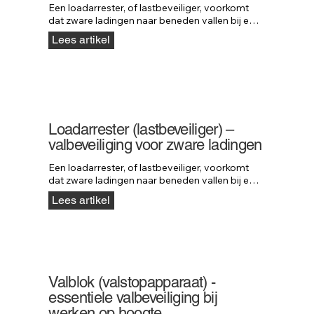
Een loadarrester, of lastbeveiliger, voorkomt 
dat zware ladingen naar beneden vallen bij een 
defect aan hijs- of machineonderdelen. De rem 
Lees artikel
grijpt direct in wanneer een last valt, waardoor 
schade en gevaar worden voorkomen. Neofeu 
loadarresters kunnen lasten tot 5000 kg 
stoppen en bieden maximale veiligheid in 
industriële en hijstoepassingen.
Loadarrester (lastbeveiliger) –
valbeveiliging voor zware ladingen
Een loadarrester, of lastbeveiliger, voorkomt 
dat zware ladingen naar beneden vallen bij een 
defect aan hijs- of machineonderdelen. Het 
Lees artikel
systeem werkt als valbeveiliging voor 
materialen en stopt lasten tot wel 5000 kg. 
Ontdek hoe loadarresters van Neofeu 
maximale veiligheid bieden in elke hijssituatie.
Valblok (valstopapparaat) -
essentiele valbeveiliging bij
werken op hoogte