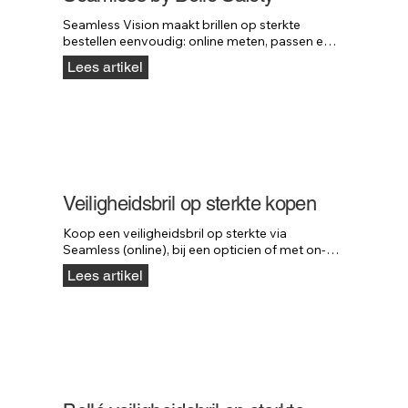
Seamless Vision maakt brillen op sterkte 
bestellen eenvoudig: online meten, passen en 
bestellen — zonder bezoek aan de opticien.
Lees artikel
Veiligheidsbril op sterkte kopen
Koop een veiligheidsbril op sterkte via 
Seamless (online), bij een opticien of met on-
site service. Altijd snel en professioneel 
Lees artikel
geregeld.