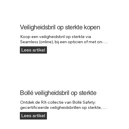
Veiligheidsbril op sterkte kopen
Koop een veiligheidsbril op sterkte via 
Seamless (online), bij een opticien of met on-
site service. Altijd snel en professioneel 
Lees artikel
geregeld.
Bollé veiligheidsbril op sterkte
Ontdek de RX-collectie van Bollé Safety: 
gecertificeerde veiligheidsbrillen op sterkte, 
met opties voor leesgedeelte en RX-insert.
Lees artikel