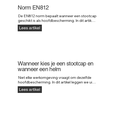
Norm EN812
De EN812 norm bepaalt wanneer een stootcap 
geschikt is als hoofdbescherming. In dit artikel 
leggen we uit wat deze norm precies inhoudt 
Lees artikel
en waar deze voor bedoeld is.
Wanneer kies je een stootcap en
wanneer een helm
Niet elke werkomgeving vraagt om dezelfde 
hoofdbescherming. In dit artikel leggen we uit 
wanneer een stootcap voldoende 
Lees artikel
bescherming biedt en wanneer een 
veiligheidshelm verplicht is.