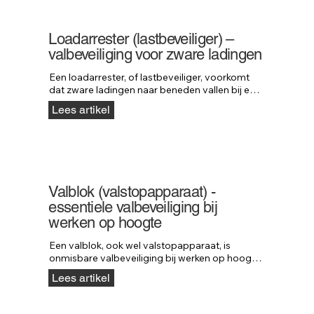
industriële en hijstoepassingen.
Loadarrester (lastbeveiliger) –
valbeveiliging voor zware ladingen
Een loadarrester, of lastbeveiliger, voorkomt 
dat zware ladingen naar beneden vallen bij een 
defect aan hijs- of machineonderdelen. Het 
Lees artikel
systeem werkt als valbeveiliging voor 
materialen en stopt lasten tot wel 5000 kg. 
Ontdek hoe loadarresters van Neofeu 
maximale veiligheid bieden in elke hijssituatie.
Valblok (valstopapparaat) -
essentiele valbeveiliging bij
werken op hoogte
Een valblok, ook wel valstopapparaat, is 
onmisbare valbeveiliging bij werken op hoogte. 
Het blok stopt een val direct, vergelijkbaar met 
Lees artikel
een autogordel, zodat ernstig letsel wordt 
voorkomen. Lees welke kabellengte, materialen 
en belastbaarheid u moet kiezen en ontdek de 