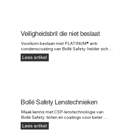
Veiligheidsbril die niet beslaat
Voorkom beslaan met PLATINUM® anti-
condenscoating van Bollé Safety: helder zicht 
en hogere krasweerstand in veeleisende 
Lees artikel
omgevingen.
Bollé Safety Lenstechnieken
Maak kennis met CSP-lenstechnologie van 
Bollé Safety: tinten en coatings voor beter 
contrast, minder schittering en meer comfort.
Lees artikel