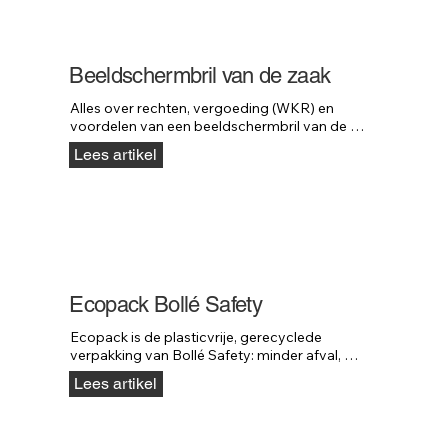
professionele valblokken van Neofeu.
Beeldschermbril van de zaak
Alles over rechten, vergoeding (WKR) en 
voordelen van een beeldschermbril van de 
zaak, inclusief Arbowet, belastingregels en 
Lees artikel
keuzetips.
Ecopack Bollé Safety
Ecopack is de plasticvrije, gerecyclede 
verpakking van Bollé Safety: minder afval, 
lager gewicht en dezelfde stuksprijs als plastic.
Lees artikel