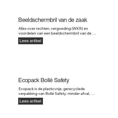
professionele valblokken van Neofeu.
Beeldschermbril van de zaak
Alles over rechten, vergoeding (WKR) en 
voordelen van een beeldschermbril van de 
zaak, inclusief Arbowet, belastingregels en 
Lees artikel
keuzetips.
Ecopack Bollé Safety
Ecopack is de plasticvrije, gerecyclede 
verpakking van Bollé Safety: minder afval, 
lager gewicht en dezelfde stuksprijs als plastic.
Lees artikel