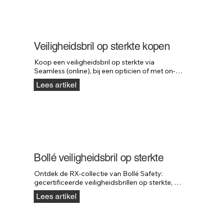
Veiligheidsbril op sterkte kopen
Koop een veiligheidsbril op sterkte via 
Seamless (online), bij een opticien of met on-
site service. Altijd snel en professioneel 
Lees artikel
geregeld.
Bollé veiligheidsbril op sterkte
Ontdek de RX-collectie van Bollé Safety: 
gecertificeerde veiligheidsbrillen op sterkte, 
met opties voor leesgedeelte en RX-insert.
Lees artikel