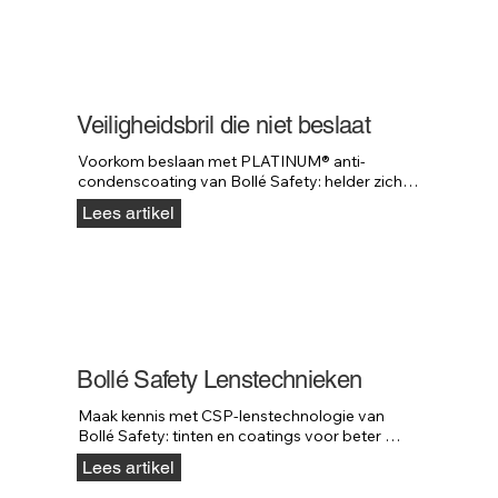
Veiligheidsbril die niet beslaat
Voorkom beslaan met PLATINUM® anti-
condenscoating van Bollé Safety: helder zicht 
en hogere krasweerstand in veeleisende 
Lees artikel
omgevingen.
Bollé Safety Lenstechnieken
Maak kennis met CSP-lenstechnologie van 
Bollé Safety: tinten en coatings voor beter 
contrast, minder schittering en meer comfort.
Lees artikel