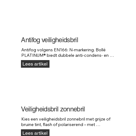
Antifog veiligheidsbril
Antifog volgens EN166: N-markering. Bollé 
PLATINUM® biedt dubbele anti-condens- en 
antikrascoating voor langdurig helder zicht.
Lees artikel
Veiligheidsbril zonnebril
Kies een veiligheidsbril zonnebril met grijze of 
bruine tint, flash of polariserend – met 
standaard UV-bescherming.
Lees artikel