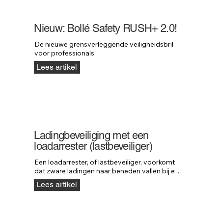
Nieuw: Bollé Safety RUSH+ 2.0!
De nieuwe grensverleggende veiligheidsbril 
voor professionals
Lees artikel
Ladingbeveiliging met een
loadarrester (lastbeveiliger)
Een loadarrester, of lastbeveiliger, voorkomt 
dat zware ladingen naar beneden vallen bij een 
defect aan hijs- of machineonderdelen. De rem 
Lees artikel
grijpt direct in wanneer een last valt, waardoor 
schade en gevaar worden voorkomen. Neofeu 
loadarresters kunnen lasten tot 5000 kg 
stoppen en bieden maximale veiligheid in 