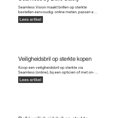
Seamless Vision maakt brillen op sterkte 
bestellen eenvoudig: online meten, passen en 
bestellen — zonder bezoek aan de opticien.
Lees artikel
Veiligheidsbril op sterkte kopen
Koop een veiligheidsbril op sterkte via 
Seamless (online), bij een opticien of met on-
site service. Altijd snel en professioneel 
Lees artikel
geregeld.