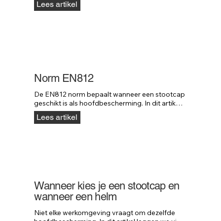
Lees artikel
van je bedrijfsuitstraling.
Norm EN812
De EN812 norm bepaalt wanneer een stootcap 
geschikt is als hoofdbescherming. In dit artikel 
leggen we uit wat deze norm precies inhoudt 
Lees artikel
en waar deze voor bedoeld is.
Wanneer kies je een stootcap en
wanneer een helm
Niet elke werkomgeving vraagt om dezelfde 