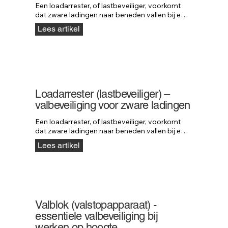
Een loadarrester, of lastbeveiliger, voorkomt 
dat zware ladingen naar beneden vallen bij een 
defect aan hijs- of machineonderdelen. De rem 
Lees artikel
grijpt direct in wanneer een last valt, waardoor 
schade en gevaar worden voorkomen. Neofeu 
loadarresters kunnen lasten tot 5000 kg 
stoppen en bieden maximale veiligheid in 
industriële en hijstoepassingen.
Loadarrester (lastbeveiliger) –
valbeveiliging voor zware ladingen
Een loadarrester, of lastbeveiliger, voorkomt 
dat zware ladingen naar beneden vallen bij een 
defect aan hijs- of machineonderdelen. Het 
Lees artikel
systeem werkt als valbeveiliging voor 
materialen en stopt lasten tot wel 5000 kg. 
Ontdek hoe loadarresters van Neofeu 
maximale veiligheid bieden in elke hijssituatie.
Valblok (valstopapparaat) -
essentiele valbeveiliging bij
werken op hoogte