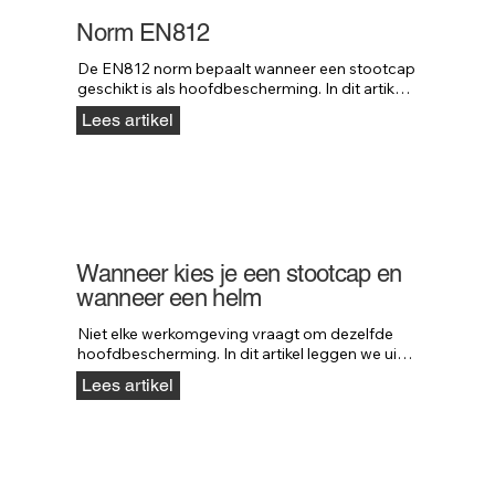
Norm EN812
De EN812 norm bepaalt wanneer een stootcap 
geschikt is als hoofdbescherming. In dit artikel 
leggen we uit wat deze norm precies inhoudt 
Lees artikel
en waar deze voor bedoeld is.
Wanneer kies je een stootcap en
wanneer een helm
Niet elke werkomgeving vraagt om dezelfde 
hoofdbescherming. In dit artikel leggen we uit 
wanneer een stootcap voldoende 
Lees artikel
bescherming biedt en wanneer een 
veiligheidshelm verplicht is.