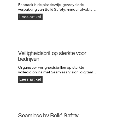
Ecopack is de plasticvrije, gerecyclede 
verpakking van Bollé Safety: minder afval, lager 
gewicht en dezelfde stuksprijs als plastic.
Lees artikel
Veiligheidsbril op sterkte voor
bedrijven
Organiseer veiligheidsbrillen op sterkte 
volledig online met Seamless Vision: digitaal 
meten, virtueel passen en snelle levering.
Lees artikel
Seamless by Bollé Safety