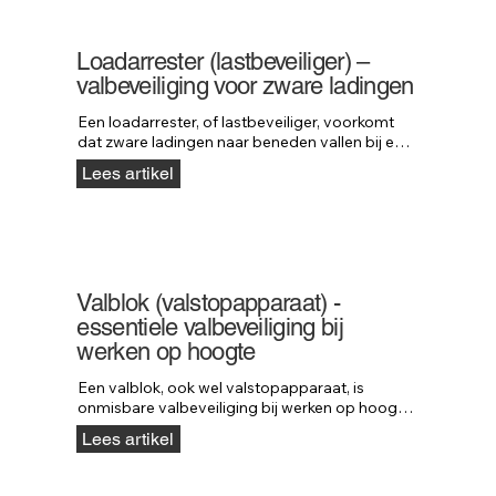
industriële en hijstoepassingen.
Loadarrester (lastbeveiliger) –
valbeveiliging voor zware ladingen
Een loadarrester, of lastbeveiliger, voorkomt 
dat zware ladingen naar beneden vallen bij een 
defect aan hijs- of machineonderdelen. Het 
Lees artikel
systeem werkt als valbeveiliging voor 
materialen en stopt lasten tot wel 5000 kg. 
Ontdek hoe loadarresters van Neofeu 
maximale veiligheid bieden in elke hijssituatie.
Valblok (valstopapparaat) -
essentiele valbeveiliging bij
werken op hoogte
Een valblok, ook wel valstopapparaat, is 
onmisbare valbeveiliging bij werken op hoogte. 
Het blok stopt een val direct, vergelijkbaar met 
Lees artikel
een autogordel, zodat ernstig letsel wordt 
voorkomen. Lees welke kabellengte, materialen 
en belastbaarheid u moet kiezen en ontdek de 