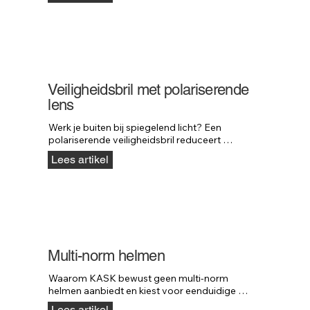
Veiligheidsbril met polariserende
lens
Werk je buiten bij spiegelend licht? Een 
polariserende veiligheidsbril reduceert 
schittering en verbetert contrast en comfort.
Lees artikel
Multi-norm helmen
Waarom KASK bewust geen multi-norm 
helmen aanbiedt en kiest voor eenduidige 
veiligheid.
Lees artikel