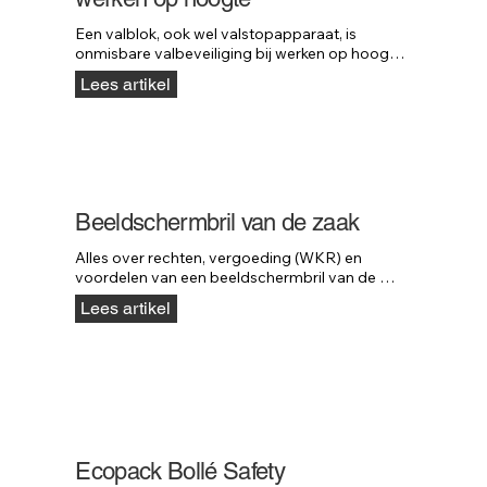
Een valblok, ook wel valstopapparaat, is 
onmisbare valbeveiliging bij werken op hoogte. 
Het blok stopt een val direct, vergelijkbaar met 
Lees artikel
een autogordel, zodat ernstig letsel wordt 
voorkomen. Lees welke kabellengte, materialen 
en belastbaarheid u moet kiezen en ontdek de 
professionele valblokken van Neofeu.
Beeldschermbril van de zaak
Alles over rechten, vergoeding (WKR) en 
voordelen van een beeldschermbril van de 
zaak, inclusief Arbowet, belastingregels en 
Lees artikel
keuzetips.
Ecopack Bollé Safety