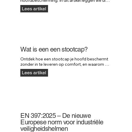
hoofdbescherming. In dit artikel leggen we uit 
wanneer een stootcap voldoende 
Lees artikel
bescherming biedt en wanneer een 
veiligheidshelm verplicht is.
Wat is een een stootcap?
Ontdek hoe een stootcap je hoofd beschermt 
zonder in te leveren op comfort, en waarom 
professionals in uiteenlopende sectoren kiezen 
Lees artikel
voor deze slimme oplossing.
EN 397:2025 – De nieuwe
Europese norm voor industriële
veiligheidshelmen