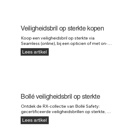
Veiligheidsbril op sterkte kopen
Koop een veiligheidsbril op sterkte via 
Seamless (online), bij een opticien of met on-
site service. Altijd snel en professioneel 
Lees artikel
geregeld.
Bollé veiligheidsbril op sterkte
Ontdek de RX-collectie van Bollé Safety: 
gecertificeerde veiligheidsbrillen op sterkte, 
met opties voor leesgedeelte en RX-insert.
Lees artikel