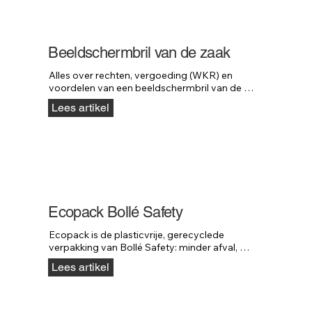
professionele valblokken van Neofeu.
Beeldschermbril van de zaak
Alles over rechten, vergoeding (WKR) en 
voordelen van een beeldschermbril van de 
zaak, inclusief Arbowet, belastingregels en 
Lees artikel
keuzetips.
Ecopack Bollé Safety
Ecopack is de plasticvrije, gerecyclede 
verpakking van Bollé Safety: minder afval, 
lager gewicht en dezelfde stuksprijs als plastic.
Lees artikel