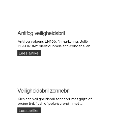
Antifog veiligheidsbril
Antifog volgens EN166: N-markering. Bollé 
PLATINUM® biedt dubbele anti-condens- en 
antikrascoating voor langdurig helder zicht.
Lees artikel
Veiligheidsbril zonnebril
Kies een veiligheidsbril zonnebril met grijze of 
bruine tint, flash of polariserend – met 
standaard UV-bescherming.
Lees artikel