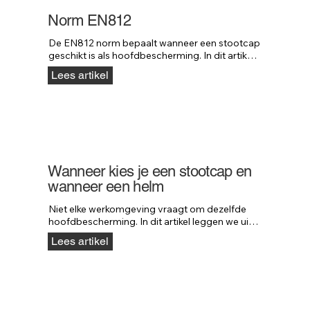
Norm EN812
De EN812 norm bepaalt wanneer een stootcap 
geschikt is als hoofdbescherming. In dit artikel 
leggen we uit wat deze norm precies inhoudt 
Lees artikel
en waar deze voor bedoeld is.
Wanneer kies je een stootcap en
wanneer een helm
Niet elke werkomgeving vraagt om dezelfde 
hoofdbescherming. In dit artikel leggen we uit 
wanneer een stootcap voldoende 
Lees artikel
bescherming biedt en wanneer een 
veiligheidshelm verplicht is.