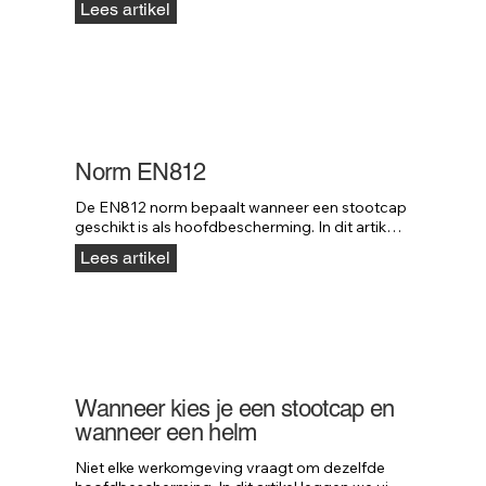
Lees artikel
van je bedrijfsuitstraling.
Norm EN812
De EN812 norm bepaalt wanneer een stootcap 
geschikt is als hoofdbescherming. In dit artikel 
leggen we uit wat deze norm precies inhoudt 
Lees artikel
en waar deze voor bedoeld is.
Wanneer kies je een stootcap en
wanneer een helm
Niet elke werkomgeving vraagt om dezelfde 