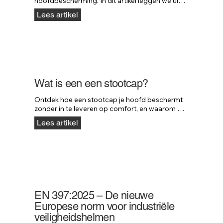
hoofdbescherming. In dit artikel leggen we uit 
wanneer een stootcap voldoende 
Lees artikel
bescherming biedt en wanneer een 
veiligheidshelm verplicht is.
Wat is een een stootcap?
Ontdek hoe een stootcap je hoofd beschermt 
zonder in te leveren op comfort, en waarom 
professionals in uiteenlopende sectoren kiezen 
Lees artikel
voor deze slimme oplossing.
EN 397:2025 – De nieuwe
Europese norm voor industriële
veiligheidshelmen