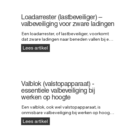
industriële en hijstoepassingen.
Loadarrester (lastbeveiliger) –
valbeveiliging voor zware ladingen
Een loadarrester, of lastbeveiliger, voorkomt 
dat zware ladingen naar beneden vallen bij een 
defect aan hijs- of machineonderdelen. Het 
Lees artikel
systeem werkt als valbeveiliging voor 
materialen en stopt lasten tot wel 5000 kg. 
Ontdek hoe loadarresters van Neofeu 
maximale veiligheid bieden in elke hijssituatie.
Valblok (valstopapparaat) -
essentiele valbeveiliging bij
werken op hoogte
Een valblok, ook wel valstopapparaat, is 
onmisbare valbeveiliging bij werken op hoogte. 
Het blok stopt een val direct, vergelijkbaar met 
Lees artikel
een autogordel, zodat ernstig letsel wordt 
voorkomen. Lees welke kabellengte, materialen 
en belastbaarheid u moet kiezen en ontdek de 