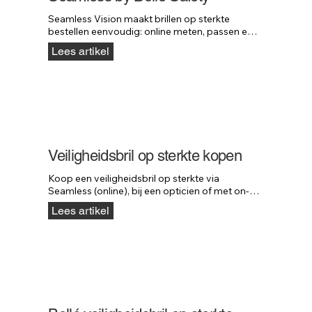
Seamless Vision maakt brillen op sterkte 
bestellen eenvoudig: online meten, passen en 
bestellen — zonder bezoek aan de opticien.
Lees artikel
Veiligheidsbril op sterkte kopen
Koop een veiligheidsbril op sterkte via 
Seamless (online), bij een opticien of met on-
site service. Altijd snel en professioneel 
Lees artikel
geregeld.