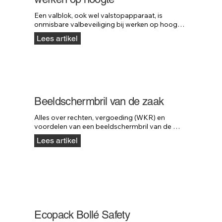
Een valblok, ook wel valstopapparaat, is 
onmisbare valbeveiliging bij werken op hoogte. 
Het blok stopt een val direct, vergelijkbaar met 
Lees artikel
een autogordel, zodat ernstig letsel wordt 
voorkomen. Lees welke kabellengte, materialen 
en belastbaarheid u moet kiezen en ontdek de 
professionele valblokken van Neofeu.
Beeldschermbril van de zaak
Alles over rechten, vergoeding (WKR) en 
voordelen van een beeldschermbril van de 
zaak, inclusief Arbowet, belastingregels en 
Lees artikel
keuzetips.
Ecopack Bollé Safety