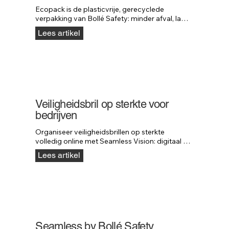
Ecopack is de plasticvrije, gerecyclede 
verpakking van Bollé Safety: minder afval, lager 
gewicht en dezelfde stuksprijs als plastic.
Lees artikel
Veiligheidsbril op sterkte voor
bedrijven
Organiseer veiligheidsbrillen op sterkte 
volledig online met Seamless Vision: digitaal 
meten, virtueel passen en snelle levering.
Lees artikel
Seamless by Bollé Safety