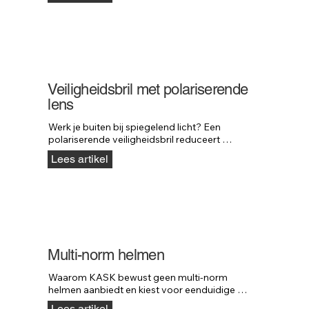
Veiligheidsbril met polariserende
lens
Werk je buiten bij spiegelend licht? Een 
polariserende veiligheidsbril reduceert 
schittering en verbetert contrast en comfort.
Lees artikel
Multi-norm helmen
Waarom KASK bewust geen multi-norm 
helmen aanbiedt en kiest voor eenduidige 
veiligheid.
Lees artikel