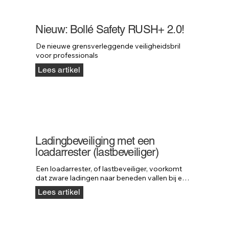
Nieuw: Bollé Safety RUSH+ 2.0!
De nieuwe grensverleggende veiligheidsbril 
voor professionals
Lees artikel
Ladingbeveiliging met een
loadarrester (lastbeveiliger)
Een loadarrester, of lastbeveiliger, voorkomt 
dat zware ladingen naar beneden vallen bij een 
defect aan hijs- of machineonderdelen. De rem 
Lees artikel
grijpt direct in wanneer een last valt, waardoor 
schade en gevaar worden voorkomen. Neofeu 
loadarresters kunnen lasten tot 5000 kg 
stoppen en bieden maximale veiligheid in 