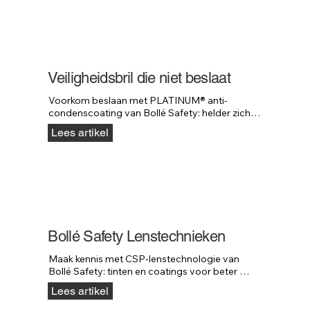
Veiligheidsbril die niet beslaat
Voorkom beslaan met PLATINUM® anti-
condenscoating van Bollé Safety: helder zicht 
en hogere krasweerstand in veeleisende 
Lees artikel
omgevingen.
Bollé Safety Lenstechnieken
Maak kennis met CSP-lenstechnologie van 
Bollé Safety: tinten en coatings voor beter 
contrast, minder schittering en meer comfort.
Lees artikel