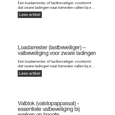
Een loadarrester, of lastbeveiliger, voorkomt 
dat zware ladingen naar beneden vallen bij een 
defect aan hijs- of machineonderdelen. De rem 
Lees artikel
grijpt direct in wanneer een last valt, waardoor 
schade en gevaar worden voorkomen. Neofeu 
loadarresters kunnen lasten tot 5000 kg 
stoppen en bieden maximale veiligheid in 
industriële en hijstoepassingen.
Loadarrester (lastbeveiliger) –
valbeveiliging voor zware ladingen
Een loadarrester, of lastbeveiliger, voorkomt 
dat zware ladingen naar beneden vallen bij een 
defect aan hijs- of machineonderdelen. Het 
Lees artikel
systeem werkt als valbeveiliging voor 
materialen en stopt lasten tot wel 5000 kg. 
Ontdek hoe loadarresters van Neofeu 
maximale veiligheid bieden in elke hijssituatie.
Valblok (valstopapparaat) -
essentiele valbeveiliging bij
werken op hoogte